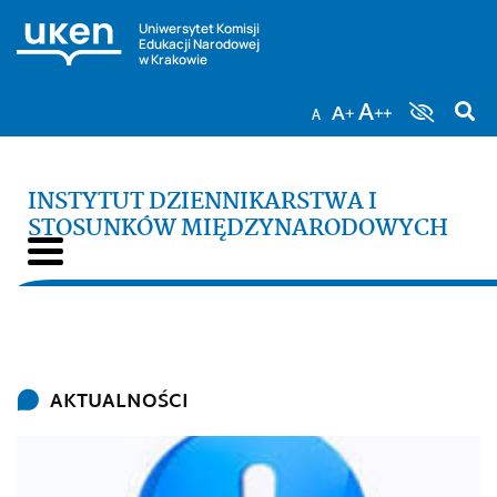
Uniwersytet Komisji
Edukacji Narodowej
w Krakowie
INSTYTUT DZIENNIKARSTWA I
STOSUNKÓW MIĘDZYNARODOWYCH
Poprzedni slajd
Następ
AKTUALNOŚCI