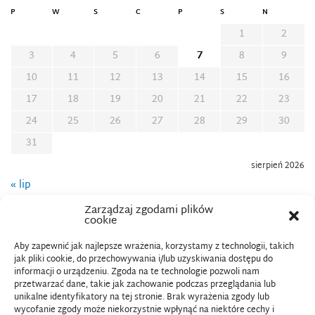
P
W
Ś
C
P
S
N
1
2
3
4
5
6
7
8
9
10
11
12
13
14
15
16
17
18
19
20
21
22
23
24
25
26
27
28
29
30
31
sierpień 2026
« lip
Zarządzaj zgodami plików
cookie
Aby zapewnić jak najlepsze wrażenia, korzystamy z technologii, takich
jak pliki cookie, do przechowywania i/lub uzyskiwania dostępu do
informacji o urządzeniu. Zgoda na te technologie pozwoli nam
przetwarzać dane, takie jak zachowanie podczas przeglądania lub
Uniwersytet Komisji Edukacji Narodowej
unikalne identyfikatory na tej stronie. Brak wyrażenia zgody lub
w Krakowie
wycofanie zgody może niekorzystnie wpłynąć na niektóre cechy i