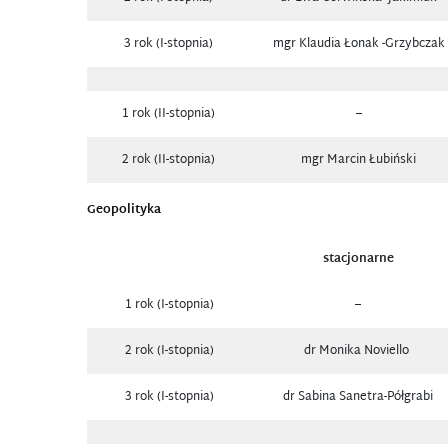
3 rok (I-stopnia)
mgr Klaudia Łonak -Grzybczak
1 rok (II-stopnia)
–
2 rok (II-stopnia)
mgr Marcin Łubiński
Geopolityka
stacjonarne
1 rok (I-stopnia)
–
2 rok (I-stopnia)
dr Monika Noviello
3 rok (I-stopnia)
dr Sabina Sanetra-Półgrabi