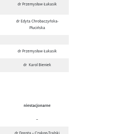
dr Przemysław Łukasik
dr Edyta Chrobaczyńska-
Plucińska
dr Przemysław Łukasik
dr Karol Bieniek
niestacjonarne
–
dr Dorota – Czakon-Tralski