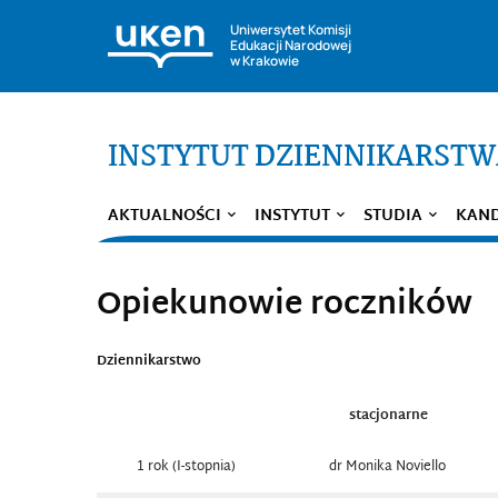
Uniwersytet Komisji
Edukacji Narodowej
w Krakowie
INSTYTUT DZIENNIKARST
AKTUALNOŚCI
INSTYTUT
STUDIA
KAN
Opiekunowie roczników
Dziennikarstwo
stacjonarne
1 rok (I-stopnia)
dr Monika Noviello