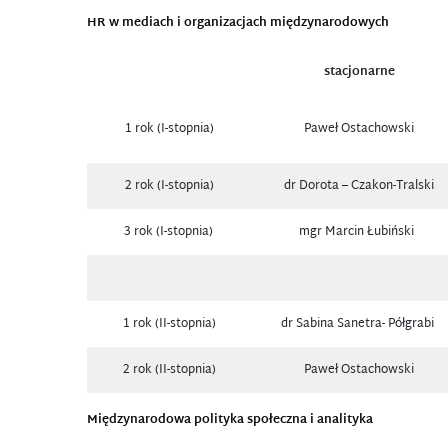
HR w mediach i organizacjach międzynarodowych
stacjonarne
1 rok (I-stopnia)
Paweł Ostachowski
2 rok (I-stopnia)
dr Dorota – Czakon-Tralski
3 rok (I-stopnia)
mgr Marcin Łubiński
1 rok (II-stopnia)
dr Sabina Sanetra- Półgrabi
2 rok (II-stopnia)
Paweł Ostachowski
Międzynarodowa polityka społeczna i analityka