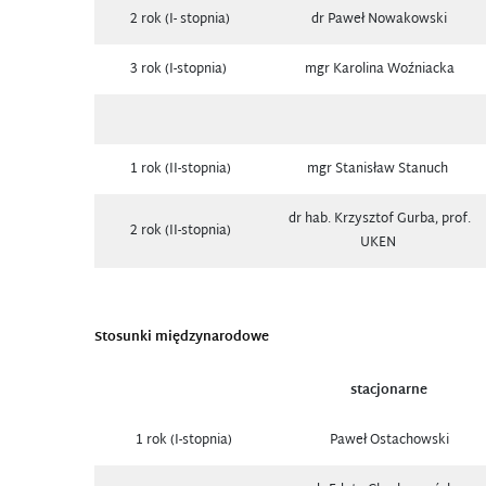
2 rok (I- stopnia)
dr Paweł Nowakowski
3 rok (I-stopnia)
mgr Karolina Woźniacka
1 rok (II-stopnia)
mgr Stanisław Stanuch
dr hab. Krzysztof Gurba, prof.
2 rok (II-stopnia)
UKEN
Stosunki międzynarodowe
stacjonarne
1 rok (I-stopnia)
Paweł Ostachowski