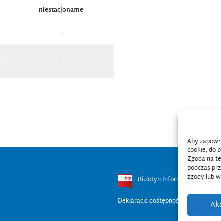
niestacjonarne
–
.
–
–
Aby zapewnić
cookie, do 
Zgoda na te
podczas prz
zgody lub w
Biuletyn Informacji Publicznej
Deklaracja dostępności cyfrowej
Ak