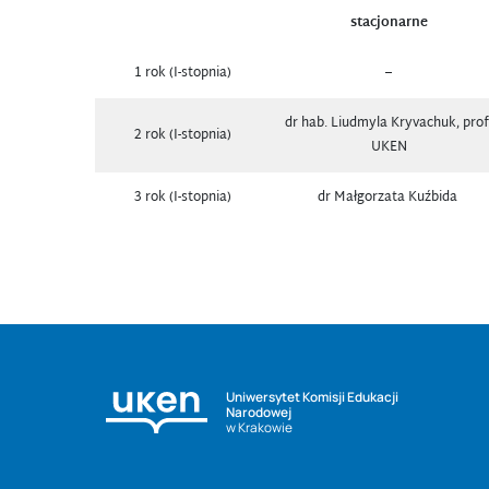
stacjonarne
1 rok (I-stopnia)
–
dr hab. Liudmyla Kryvachuk, prof
2 rok (I-stopnia)
UKEN
3 rok (I-stopnia)
dr Małgorzata Kuźbida
Uniwersytet Komisji Edukacji
Narodowej
w Krakowie