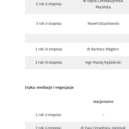
dr Edyta Chrobaczyńska-
2 rok (I-stopnia)
Plucińska
3 rok (I-stopnia)
Paweł Ostachowski
1 rok (II-stopnia)
dr Barbara Węglarz
2 rok (II-stopnia)
mgr Maciej Kędzierski
Etyka: mediacje i negocjacje
stacjonarne
1 rok (I-stopnia)
–
2 rok (I-stopnia)
dr Ewa Cerwińska- Jakimiuk