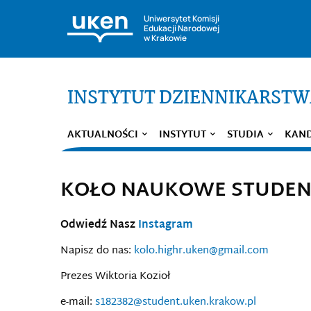
Uniwersytet Komisji
Edukacji Narodowej
w Krakowie
INSTYTUT DZIENNIKARST
AKTUALNOŚCI
INSTYTUT
STUDIA
KAN
KOŁO NAUKOWE STUDENT
Odwiedź Nasz
Instagram
Napisz do nas:
kolo.highr.uken@gmail.com
Prezes Wiktoria Kozioł
e-mail:
s182382@student.uken.krakow.pl